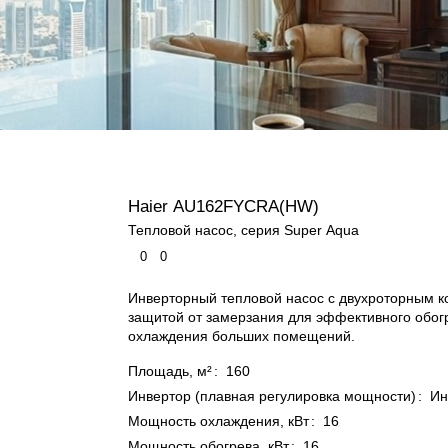
Haier AU162FYCRA(HW)
Тепловой насос, серия Super Aqua
0
0
Инверторный тепловой насос с двухроторным 
защитой от замерзания для эффективного обог
охлаждения больших помещений.
Площадь, м²
:
160
Инвертор (плавная регулировка мощности)
:
Ин
Мощность охлаждения, кВт
:
16
Мощность обогрева, кВт
:
16