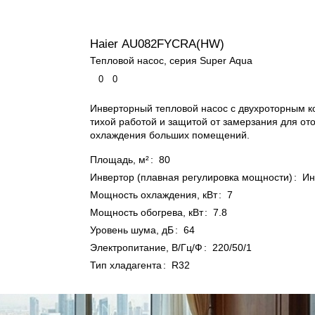
Haier AU082FYCRA(HW)
Тепловой насос, серия Super Aqua
0
0
Инверторный тепловой насос с двухроторным 
тихой работой и защитой от замерзания для от
охлаждения больших помещений.
Площадь, м²
:
80
Инвертор (плавная регулировка мощности)
:
Ин
Мощность охлаждения, кВт
:
7
Мощность обогрева, кВт
:
7.8
Уровень шума, дБ
:
64
Электропитание, В/Гц/Ф
:
220/50/1
Тип хладагента
:
R32