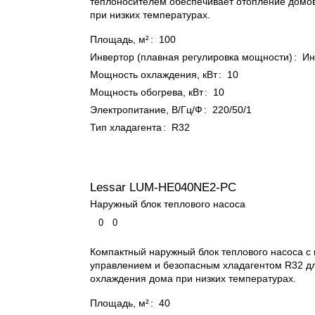
теплоносителем обеспечивает отопление домов
при низких температурах.
Площадь, м²
:
100
Инвертор (плавная регулировка мощности)
:
Ин
Мощность охлаждения, кВт
:
10
Мощность обогрева, кВт
:
10
Электропитание, В/Гц/Ф
:
220/50/1
Тип хладагента
:
R32
Lessar LUM-HE040NE2-PC
Наружный блок теплового насоса
0
0
Компактный наружный блок теплового насоса с
управлением и безопасным хладагентом R32 д
охлаждения дома при низких температурах.
Площадь, м²
:
40