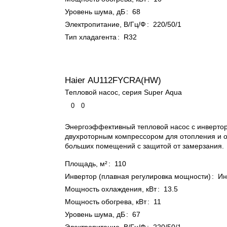
Уровень шума, дБ
:
68
Электропитание, В/Гц/Ф
:
220/50/1
Тип хладагента
:
R32
Haier AU112FYCRA(HW)
Тепловой насос, серия Super Aqua
0
0
Энергоэффективный тепловой насос с инверто
двухроторным компрессором для отопления и 
больших помещений с защитой от замерзания.
Площадь, м²
:
110
Инвертор (плавная регулировка мощности)
:
Ин
Мощность охлаждения, кВт
:
13.5
Мощность обогрева, кВт
:
11
Уровень шума, дБ
:
67