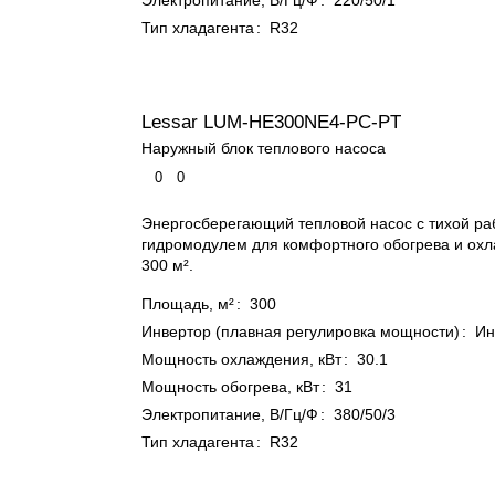
Электропитание, В/Гц/Ф
:
220/50/1
Тип хладагента
:
R32
Lessar LUM-HE300NE4-PC-PT
Наружный блок теплового насоса
0
0
Энергосберегающий тепловой насос с тихой ра
гидромодулем для комфортного обогрева и ох
300 м².
Площадь, м²
:
300
Инвертор (плавная регулировка мощности)
:
Ин
Мощность охлаждения, кВт
:
30.1
Мощность обогрева, кВт
:
31
Электропитание, В/Гц/Ф
:
380/50/3
Тип хладагента
:
R32