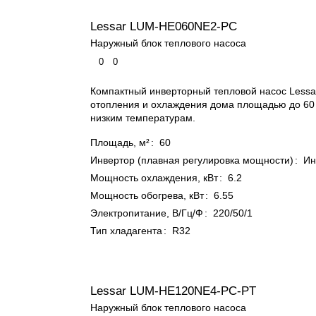
Lessar LUM-HE060NE2-PC
Наружный блок теплового насоса
0
0
Компактный инверторный тепловой насос Lessa
отопления и охлаждения дома площадью до 60 м
низким температурам.
Площадь, м²
:
60
Инвертор (плавная регулировка мощности)
:
Ин
Мощность охлаждения, кВт
:
6.2
Мощность обогрева, кВт
:
6.55
Электропитание, В/Гц/Ф
:
220/50/1
Тип хладагента
:
R32
Lessar LUM-HE120NE4-PC-PT
Наружный блок теплового насоса