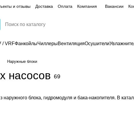
ъекты и отзывы
Доставка
Оплата
Компания
Вакансии
Ко
 / VRF
Фанкойлы
Чиллеры
Вентиляция
Осушители
Увлажните
Наружные блоки
х насосов
69
 наружного блока, гидромодуля и бака-накопителя. В катал