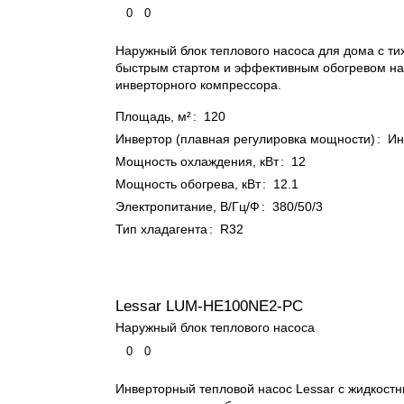
0
0
Наружный блок теплового насоса для дома с ти
быстрым стартом и эффективным обогревом на
инверторного компрессора.
Площадь, м²
:
120
Инвертор (плавная регулировка мощности)
:
Ин
Мощность охлаждения, кВт
:
12
Мощность обогрева, кВт
:
12.1
Электропитание, В/Гц/Ф
:
380/50/3
Тип хладагента
:
R32
Lessar LUM-HE100NE2-PC
Наружный блок теплового насоса
0
0
Инверторный тепловой насос Lessar с жидкост