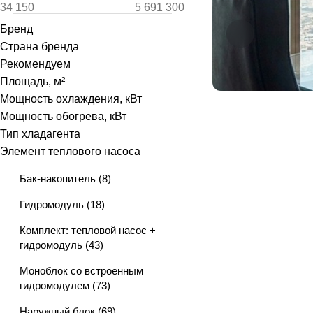
Бренд
Страна бренда
Рекомендуем
Площадь, м²
Мощность охлаждения, кВт
Мощность обогрева, кВт
Тип хладагента
Элемент теплового насоса
Бак-накопитель
(
8
)
Гидромодуль
(
18
)
Комплект: тепловой насос +
гидромодуль
(
43
)
Моноблок со встроенным
гидромодулем
(
73
)
Наружный блок
(
69
)