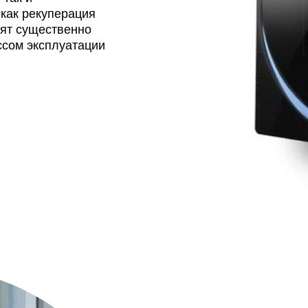
как рекуперация
лят существенно
ссом эксплуатации