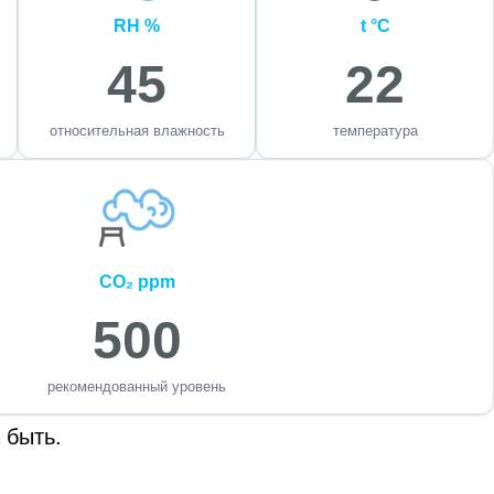
RH %
t °C
45
22
относительная влажность
температура
CO₂ ppm
500
рекомендованный уровень
 быть.