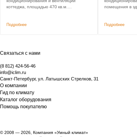
кондиционирования и вентиляции
кондиционирова
коттеджа, площадью 470 кв.м.
помещения в з
Уменьшение сметы на 850 тыс. рублей.
требований ком
государственно
Подробнее
Подробнее
использованию 
истории и культ
Связаться с нами
(8 812) 424-56-46
info@iclim.ru
Санкт-Петербург
,
ул. Латышских Стрелков, 31
О компании
Гид по климату
Каталог оборудования
Помощь покупателю
© 2008 — 2026, Компания «Умный климат»