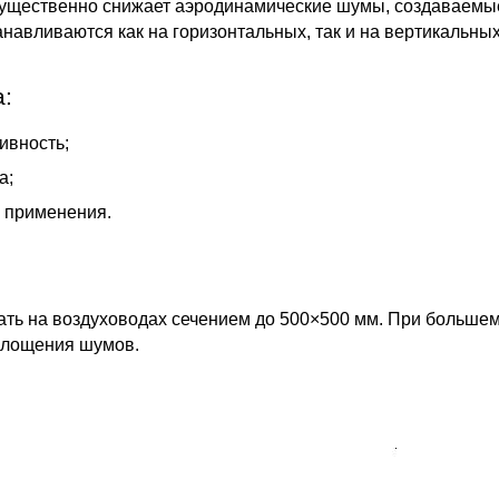
 существенно снижает аэродинамические шумы, создаваемы
анавливаются как на горизонтальных, так и на вертикальны
:
ивность;
а;
 применения.
ть на воздуховодах сечением до 500×500 мм. При большем
глощения шумов.