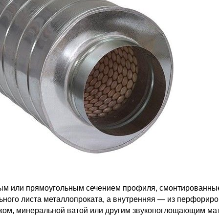
лым или прямоугольным сечением профиля, смонтированные
льного листа металлопроката, а внутренняя — из перфорир
ком, минеральной ватой или другим звукопоглощающим мат