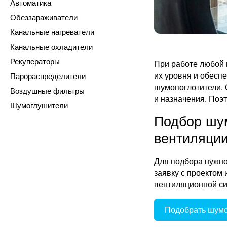
Автоматика
Обеззараживатели
Канальные нагреватели
Канальные охладители
Рекуператоры
При работе любой 
их уровня и обесп
Парораспределители
шумопоглотители. 
Воздушные фильтры
и назначения. Поэ
Шумоглушители
Подбор шу
вентиляци
Для подбора нужно
заявку с проектом
вентиляционной с
Подобрать шум