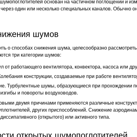
шумопоглотителей основан на частичном поглощении и изм
 через один или несколько специальных каналов. Обычно о
нижения шумов
ить о способах снижения шума, целесообразно рассмотрет
ются три категории шумов:
ул от работающего вентилятора, конвектора, насоса или др
олебания конструкции, создаваемые при работе вентилятор
е. Турбулентные шумы, образующиеся при прохождении пот
 изгибы и повороты воздуховодов.
рвыми двумя причинами применяются различные конструкти
уплотнителей, других приспособлений. Снижение аэродин
иссипативного (открытого) или активного типа.
сти открытых шумопоглотителей