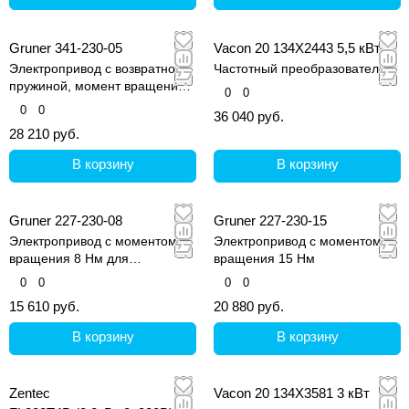
Gruner 341-230-05
Vacon 20 134X2443 5,5 кВт
Электропривод с возвратной
Частотный преобразователь
пружиной, момент вращения 5
0
0
Нм
0
0
36 040 руб.
28 210 руб.
В корзину
В корзину
Gruner 227-230-08
Gruner 227-230-15
Электропривод с моментом
Электропривод с моментом
вращения 8 Нм для
вращения 15 Нм
воздушных заслонок и
0
0
0
0
вентилей в системах
15 610 руб.
20 880 руб.
вентиляции
В корзину
В корзину
Zentec
Vacon 20 134X3581 3 кВт