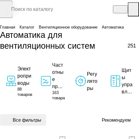
Главная
Каталог
Вентиляционное оборудование
Автоматика
Автоматика для
вентиляционных систем
251
Част
Элект
Щит
отны
Регу
ропри
ы
е
лято
воды
упра
прео
ры
88
влен
163
браз
товаров
товара
ия
оват
ели
Все фильтры
Рекомендуем