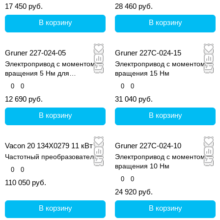
17 450 руб.
28 460 руб.
В корзину
В корзину
Gruner 227-024-05
Gruner 227C-024-15
Электропривод с моментом
Электропривод с моментом
вращения 5 Нм для
вращения 15 Нм
воздушных заслонок и
0
0
0
0
вентилей в системах
12 690 руб.
31 040 руб.
вентиляции
В корзину
В корзину
Vacon 20 134X0279 11 кВт
Gruner 227C-024-10
Частотный преобразователь
Электропривод с моментом
вращения 10 Нм
0
0
0
0
110 050 руб.
24 920 руб.
В корзину
В корзину