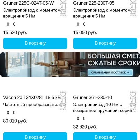
Gruner 225C-024T-05-W
Gruner 225-230T-05
Электропривод с моментом
Электропривод с моментом
вращения 5 Нм
вращения 5 Нм
0
0
0
0
15 520 руб.
15 050 руб.
В корзину
В корзину
Vacon 20 134X0281 18,5 кВт
Gruner 361-230-10
Частотный преобразователь
Электропривод 10 Нм с
возвратной пружиной, серия
0
0
361
0
0
80 010 руб.
32 920 руб.
В корзину
В корзину