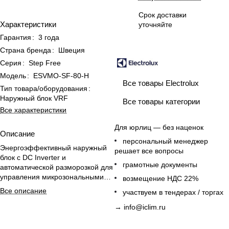
Срок доставки
Характеристики
уточняйте
Гарантия
:
3 года
Страна бренда
:
Швеция
Серия
:
Step Free
Модель
:
ESVMO-SF-80-H
Все товары Electrolux
Тип товара/оборудования
:
Наружный блок VRF
Все товары категории
Все характеристики
Для юрлиц — без наценок
Описание
персональный менеджер
Энергоэффективный наружный
решает все вопросы
блок с DC Inverter и
грамотные документы
автоматической разморозкой для
управления микрозональными
возмещение НДС 22%
VRF-системами до 5 внутренних
Все описание
участвуем в тендерах / торгах
блоков.
→
info@iclim.ru