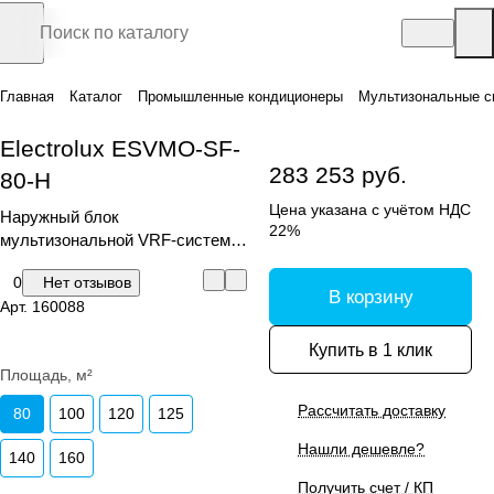
Главная
Каталог
Промышленные кондиционеры
Мультизональные с
Electrolux ESVMO-SF-
283 253 руб.
80-H
Цена указана с учётом НДС
Наружный блок
22%
мультизональной VRF-системы,
серия Step Free
0
Нет отзывов
В корзину
Арт.
160088
Купить в 1 клик
Площадь, м²
Рассчитать доставку
80
100
120
125
Нашли дешевле?
140
160
Получить счет / КП