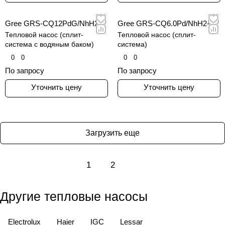
Gree GRS-CQ12PdG/NhH2-E
Gree GRS-CQ6.0Pd/NhH2-E
Тепловой насос (сплит-
Тепловой насос (сплит-
система с водяным баком)
система)
0
0
0
0
По запросу
По запросу
Уточнить цену
Уточнить цену
Загрузить еще
1
2
Другие тепловые насосы
Electrolux
Haier
IGC
Lessar