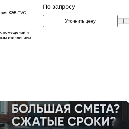
По запросу
ерия КЭВ-TVG
Уточнить цену
ых помещений и
вным отоплением