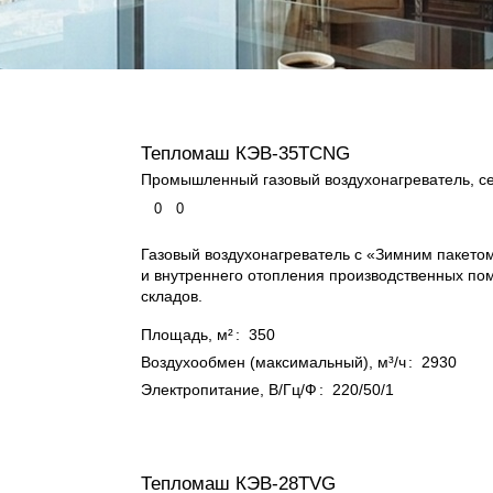
Тепломаш КЭВ-35TCNG
Промышленный газовый воздухонагреватель, 
0
0
Газовый воздухонагреватель с «Зимним пакето
и внутреннего отопления производственных п
складов.
Площадь, м²
:
350
Воздухообмен (максимальный), м³/ч
:
2930
Электропитание, В/Гц/Ф
:
220/50/1
Тепломаш КЭВ-28TVG