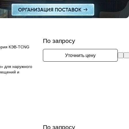
По запросу
серия КЭВ-TCNG
Уточнить цену
м» для наружного
омещений и
По запросу