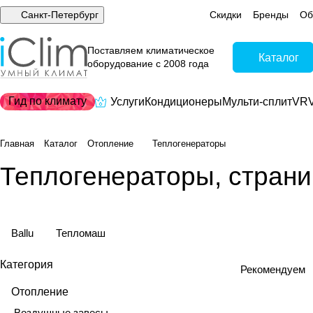
Санкт-Петербург
Скидки
Бренды
Об
Поставляем климатическое
Каталог
оборудование с 2008 года
Гид по климату
Услуги
Кондиционеры
Мульти-сплит
VRV
Главная
Каталог
Отопление
Теплогенераторы
Теплогенераторы, страни
Ballu
Тепломаш
Категория
Рекомендуем
Отопление
Воздушные завесы