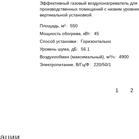
Эффективный газовый воздухонагреватель для
производственных помещений с низким уровне
вертикальной установкой.
Площадь, м²
:
550
Мощность обогрева, кВт
:
45
Способ установки
:
Горизонтально
Уровень шума, дБ
:
56.1
Воздухообмен (максимальный), м³/ч
:
4900
Электропитание, В/Гц/Ф
:
220/50/1
1
2
тации