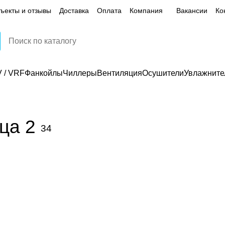
ъекты и отзывы
Доставка
Оплата
Компания
Вакансии
Ко
 / VRF
Фанкойлы
Чиллеры
Вентиляция
Осушители
Увлажните
ца 2
34