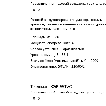
Промышленный газовый воздухонагреватель, с
0
0
Газовый воздухонагреватель для горизонтально
производственных помещениях с низким уровн
экономичным расходом газа.
Площадь, м²
:
280
Мощность обогрева, кВт
:
45
Способ установки
:
Горизонтально
Уровень шума, дБ
:
56.1
Воздухообмен (максимальный), м³/ч
:
2000
Электропитание, В/Гц/Ф
:
220/50/1
Тепломаш КЭВ-55TVG
Промышленный газовый воздухонагреватель, с
0
0