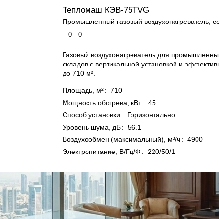
Тепломаш КЭВ-75TVG
Промышленный газовый воздухонагреватель, с
0
0
Газовый воздухонагреватель для промышленн
складов с вертикальной установкой и эффекти
до 710 м².
Площадь, м²
:
710
Мощность обогрева, кВт
:
45
Способ установки
:
Горизонтально
Уровень шума, дБ
:
56.1
Воздухообмен (максимальный), м³/ч
:
4900
Электропитание, В/Гц/Ф
:
220/50/1