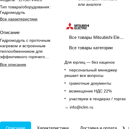
или аналоге
Тип товара/оборудования
:
Гидромодуль
Все характеристики
Описание
Все товары Mitsubishi Electric
Гидромодуль с проточным
нагревом и встроенным
Все товары категории
теплообменником для
эффективного горячего
водоснабжения и отопления с
Для юрлиц — без наценок
Все описание
контроллером в комплекте.
персональный менеджер
решает все вопросы
грамотные документы
возмещение НДС 22%
участвуем в тендерах / торгах
→
info@iclim.ru
Описание
Характеристики
Доставка и оплата