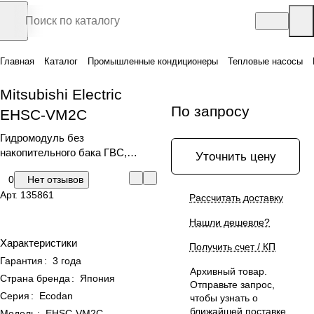
Главная
Каталог
Промышленные кондиционеры
Тепловые насосы
Mitsubishi Electric
По запросу
EHSC-VM2C
Гидромодуль без
накопительного бака ГВС,
Уточнить цену
теплообменник встроен в
0
Нет отзывов
гидромодуль
Арт.
135861
Рассчитать доставку
Нашли дешевле?
Характеристики
Получить счет / КП
Гарантия
:
3 года
Архивный товар.
Страна бренда
:
Япония
Отправьте запрос,
Серия
:
Ecodan
чтобы узнать о
ближайшей поставке
Модель
:
EHSC-VM2C