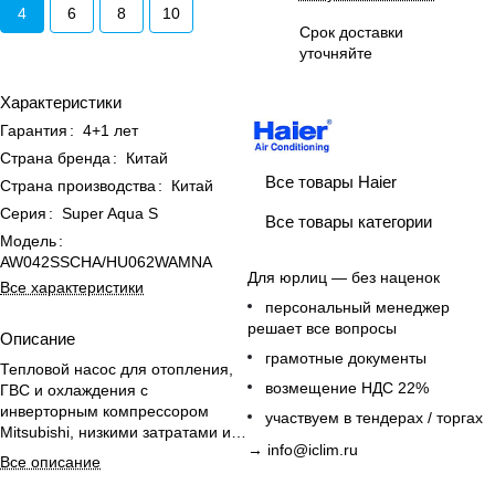
4
6
8
10
Срок доставки
уточняйте
Характеристики
Гарантия
:
4+1 лет
Страна бренда
:
Китай
Все товары Haier
Страна производства
:
Китай
Серия
:
Super Aqua S
Все товары категории
Модель
:
AW042SSCHA/HU062WAMNA
Для юрлиц — без наценок
Все характеристики
персональный менеджер
решает все вопросы
Описание
грамотные документы
Тепловой насос для отопления,
возмещение НДС 22%
ГВС и охлаждения с
инверторным компрессором
участвуем в тендерах / торгах
Mitsubishi, низкими затратами и
→
info@iclim.ru
широким диапазоном рабочих
Все описание
температур.