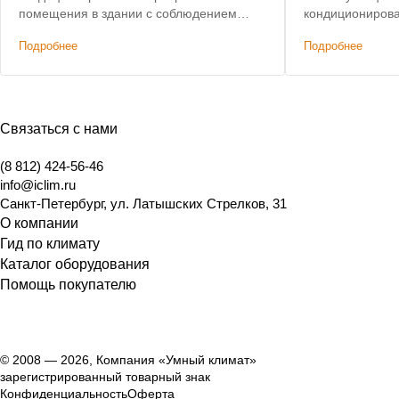
помещения в здании с соблюдением
кондиционирова
требований комитета по
кондиционеров Mi
Подробнее
Подробнее
государственному контролю,
использованию и охране памятников
истории и культуры Санкт-Петербурга.
Связаться с нами
(8 812) 424-56-46
info@iclim.ru
Санкт-Петербург
,
ул. Латышских Стрелков, 31
О компании
Гид по климату
Каталог оборудования
Помощь покупателю
© 2008 — 2026, Компания «Умный климат»
зарегистрированный товарный знак
Конфиденциальность
Оферта