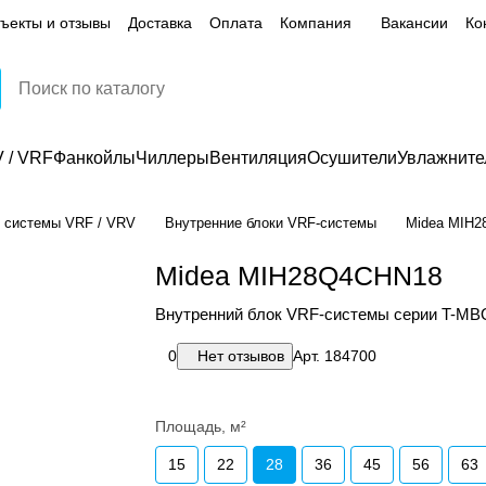
ъекты и отзывы
Доставка
Оплата
Компания
Вакансии
Ко
 / VRF
Фанкойлы
Чиллеры
Вентиляция
Осушители
Увлажните
 системы VRF / VRV
Внутренние блоки VRF-системы
Midea MIH
Midea MIH28Q4CHN18
Внутренний блок VRF-системы серии T-MB
0
Нет отзывов
Арт.
184700
Площадь, м²
15
22
28
36
45
56
63