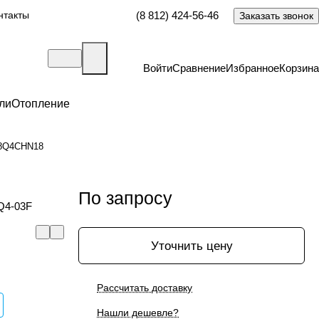
нтакты
(8 812) 424-56-46
Заказать звонок
Войти
Сравнение
Избранное
Корзина
ли
Отопление
28Q4CHN18
По запросу
Q4-03F
Уточнить цену
Рассчитать доставку
Нашли дешевле?