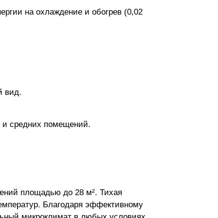
ргии на охлаждение и обогрев (0,02
 вид.
х и средних помещений.
ений площадью до 28 м². Тихая
температур. Благодаря эффективному
льный микроклимат в любых условиях