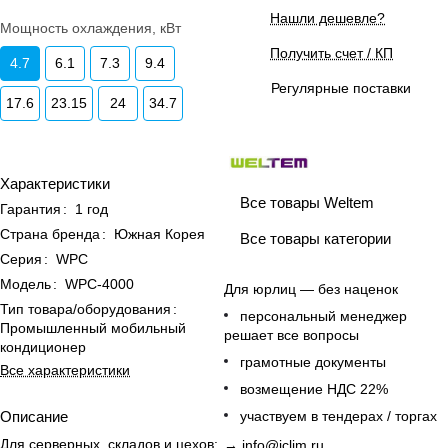
Нашли дешевле?
Мощность охлаждения, кВт
Получить счет / КП
4.7
6.1
7.3
9.4
Регулярные поставки
17.6
23.15
24
34.7
Характеристики
Все товары Weltem
Гарантия
:
1 год
Страна бренда
:
Южная Корея
Все товары категории
Серия
:
WPC
Модель
:
WPC-4000
Для юрлиц — без наценок
Тип товара/оборудования
:
персональный менеджер
Промышленный мобильный
решает все вопросы
кондиционер
грамотные документы
Все характеристики
возмещение НДС 22%
Описание
участвуем в тендерах / торгах
Для серверных, складов и цехов:
→
info@iclim.ru