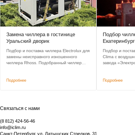
Замена чиллера в гостинице
Подбор чилле
Уральский дворик
Екатеринбург
Подбор и поставка чиллера Electrolux для
Подбор и постав
замены неисправного изношенного
Clima с воздуш
чиллера Rhoss. Подобранный чиллер
завода «Электр
позволил сохранить действующую
критерии: невы
систему коммуникаций и фанкойлов без
складе, коротки
Подробнее
Подробнее
изменений.
Связаться с нами
(8 812) 424-56-46
info@iclim.ru
Санкт-Петербург
,
ул. Латышских Стрелков, 31