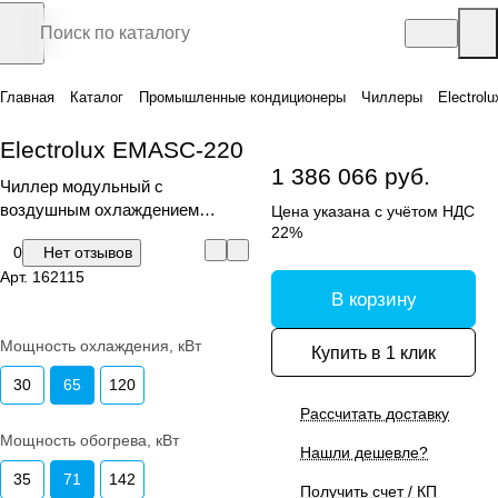
Главная
Каталог
Промышленные кондиционеры
Чиллеры
Electrol
Electrolux EMASC-220
1 386 066 руб.
Чиллер модульный с
воздушным охлаждением
Цена указана с учётом НДС
конденсатора
22%
0
Нет отзывов
Арт.
162115
В корзину
Мощность охлаждения, кВт
Купить в 1 клик
30
65
120
Рассчитать доставку
Мощность обогрева, кВт
Нашли дешевле?
35
71
142
Получить счет / КП