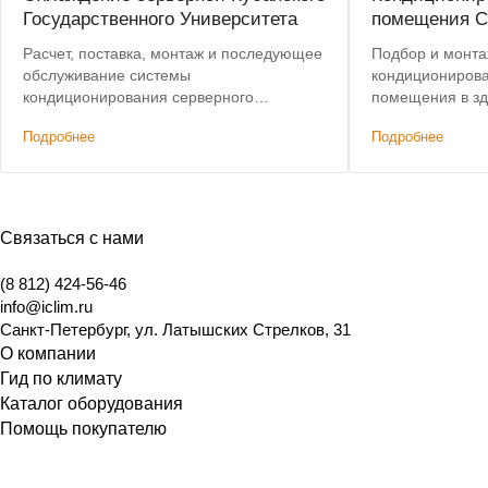
Государственного Университета
помещения 
Расчет, поставка, монтаж и последующее
Подбор и монта
обслуживание системы
кондиционирова
кондиционирования серверного
помещения в з
помещения на основе всесезонных
требований ком
Подробнее
Подробнее
кондиционеров Mitsubishi Electric
государственно
использованию 
истории и культ
Связаться с нами
(8 812) 424-56-46
info@iclim.ru
Санкт-Петербург
,
ул. Латышских Стрелков, 31
О компании
Гид по климату
Каталог оборудования
Помощь покупателю