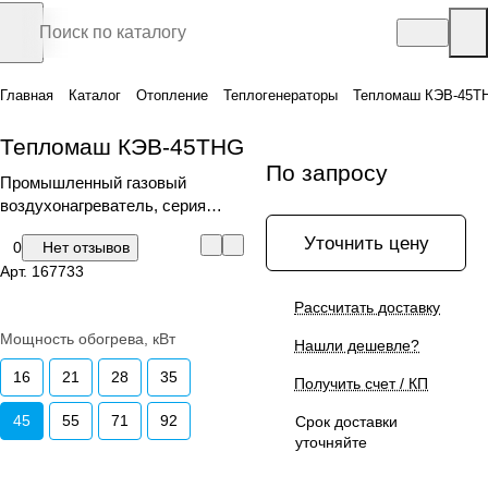
Главная
Каталог
Отопление
Теплогенераторы
Тепломаш КЭВ-45T
Тепломаш КЭВ-45THG
По запросу
Промышленный газовый
воздухонагреватель, серия
КЭВ-THG
Уточнить цену
0
Нет отзывов
Арт.
167733
Рассчитать доставку
Мощность обогрева, кВт
Нашли дешевле?
16
21
28
35
Получить счет / КП
45
55
71
92
Срок доставки
уточняйте