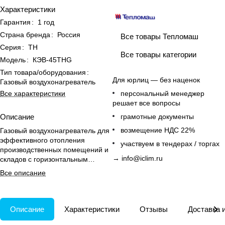
Характеристики
Гарантия
:
1 год
Страна бренда
:
Россия
Все товары Тепломаш
Серия
:
TH
Все товары категории
Модель
:
КЭВ-45THG
Тип товара/оборудования
:
Для юрлиц — без наценок
Газовый воздухонагреватель
Все характеристики
персональный менеджер
решает все вопросы
Описание
грамотные документы
возмещение НДС 22%
Газовый воздухонагреватель для
эффективного отопления
участвуем в тендерах / торгах
производственных помещений и
→
info@iclim.ru
складов с горизонтальным
монтажом и низким уровнем
Все описание
шума.
Описание
Характеристики
Отзывы
Доставка 