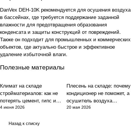
DanVex DEH-10K рекомендуется для осушения воздуха
в бассейнах, где требуется поддержание заданной
влажности для предотвращения образования
конденсата и защиты конструкций от повреждений.
Также он подходит для промышленных и коммерческих
объектов, где актуально быстрое и эффективное
удаление избыточной влаги.
Полезные материалы
Климат на складе
Плесень на складе: почему
Осушение
Осушение
стройматериалов: как не
кондиционер не поможет, а
потерять цемент, гипс и
осушитель воздуха
4 июня 2026
20 мая 2026
клеи
окупается за одну партию
товара
Назад к списку