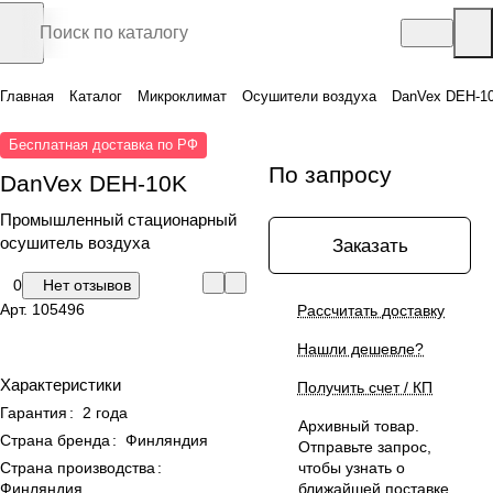
Главная
Каталог
Микроклимат
Осушители воздуха
DanVex DEH-1
Бесплатная доставка по РФ
По запросу
DanVex DEH-10K
Промышленный стационарный
осушитель воздуха
Заказать
0
Нет отзывов
Арт.
105496
Рассчитать доставку
Нашли дешевле?
Характеристики
Получить счет / КП
Гарантия
:
2 года
Архивный товар.
Страна бренда
:
Финляндия
Отправьте запрос,
Страна производства
:
чтобы узнать о
Финляндия
ближайшей поставке